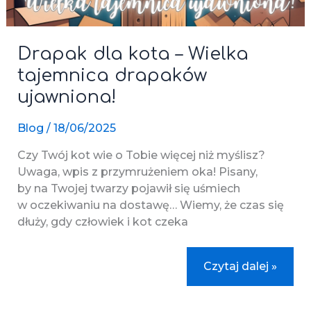
Drapak dla kota – Wielka
tajemnica drapaków
ujawniona!
Blog
/
18/06/2025
Czy Twój kot wie o Tobie więcej niż myślisz?
Uwaga, wpis z przymrużeniem oka! Pisany,
by na Twojej twarzy pojawił się uśmiech
w oczekiwaniu na dostawę… Wiemy, że czas się
dłuży, gdy człowiek i kot czeka
Drapak
Czytaj dalej »
dla
kota
–
Wielka