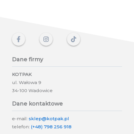
tajemnica
drapaków
ujawniona!
Dane firmy
KOTPAK
ul. Wałowa 9
34-100 Wadowice
Dane kontaktowe
e-mail:
sklep@kotpak.pl
telefon:
(+48) 798 256 918