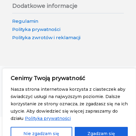
Dodatkowe informacje
Regulamin
Polityka prywatności
Polityka zwrotów i reklamacji
Tagi naszych produktów
Cenimy Twoją prywatność
Nasza strona internetowa korzysta z ciasteczek aby
Designerski drapak dla kota
•
Drapak z kartonu z
świadczyć usługi na najwyższym poziomie. Dalsze
dwoma poziomami
•
Leżanka dla kota
•
Tekturowy
korzystanie ze strony oznacza, że zgadzasz się na ich
drapak dla kota
użycie. Aby dowiedzieć się więcej zapraszamy do
działu
Polityka prywatności
®
© 2026
KOTPAK
// WYKONANIE:
TELVINET
A Responsive WooCommerce Website by Jakub Potocki, a
Nie zgadzam się
Zgadzam się