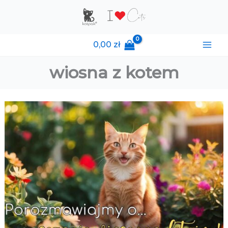
Przejdź
do
treści
0,00
zł
wiosna z kotem