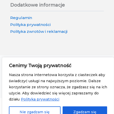
Dodatkowe informacje
Regulamin
Polityka prywatności
Polityka zwrotów i reklamacji
Tagi naszych produktów
Cenimy Twoją prywatność
Nasza strona internetowa korzysta z ciasteczek aby
Designerski drapak dla kota
•
Drapak z kartonu z
świadczyć usługi na najwyższym poziomie. Dalsze
dwoma poziomami
•
Leżanka dla kota
•
Tekturowy
korzystanie ze strony oznacza, że zgadzasz się na ich
drapak dla kota
użycie. Aby dowiedzieć się więcej zapraszamy do
działu
Polityka prywatności
®
© 2026
KOTPAK
// WYKONANIE:
TELVINET
A Responsive WooCommerce Website by Jakub Potocki, a
Nie zgadzam się
Zgadzam się