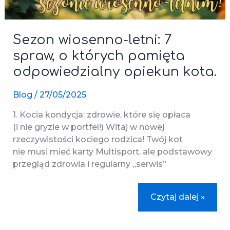
Sezon wiosenno-letni: 7
spraw, o których pamięta
odpowiedzialny opiekun kota.
Blog
/
27/05/2025
1. Kocia kondycja: zdrowie, które się opłaca
(i nie gryzie w portfel!) Witaj w nowej
rzeczywistości kociego rodzica! Twój kot
nie musi mieć karty Multisport, ale podstawowy
przegląd zdrowia i regularny „serwis”
Sezon
Czytaj dalej »
wiosenno-
letni:
7
spraw,