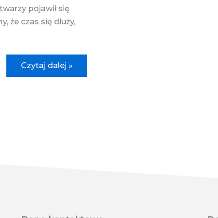
twarzy pojawił się
 że czas się dłuży,
Drapak
Czytaj dalej »
dla
kota
–
Wielka
tajemnica
drapaków
ujawniona!