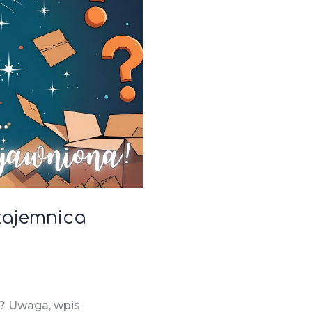
tajemnica
z? Uwaga, wpis