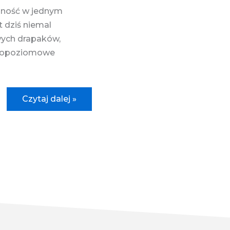
lność w jednym
 dziś niemal
wych drapaków,
ielopoziomowe
Drapak
Czytaj dalej »
ELIOT
NEW
–
drewniany
drapak
premium
dla
kota,
który łączy
design
z funkcjonalnością.