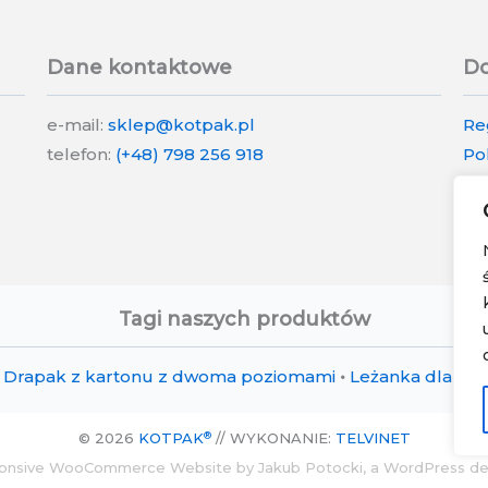
Dane kontaktowe
Do
e-mail:
sklep@kotpak.pl
Re
telefon:
(+48) 798 256 918
Po
Po
Tagi naszych produktów
Drapak z kartonu z dwoma poziomami
•
Leżanka dla kot
®
© 2026
KOTPAK
// WYKONANIE:
TELVINET
onsive WooCommerce Website by Jakub Potocki, a WordPress de