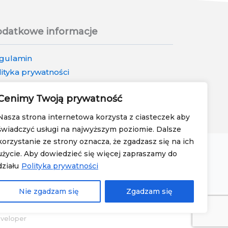
datkowe informacje
gulamin
lityka prywatności
lityka zwrotów i reklamacji
Cenimy Twoją prywatność
Nasza strona internetowa korzysta z ciasteczek aby
świadczyć usługi na najwyższym poziomie. Dalsze
korzystanie ze strony oznacza, że zgadzasz się na ich
użycie. Aby dowiedzieć się więcej zapraszamy do
działu
Polityka prywatności
a
•
Tekturowy drapak dla kota
Nie zgadzam się
Zgadzam się
veloper