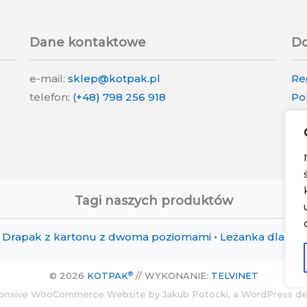
Dane kontaktowe
Do
e-mail:
sklep@kotpak.pl
Re
telefon:
(+48) 798 256 918
Po
Po
Tagi naszych produktów
Drapak z kartonu z dwoma poziomami
•
Leżanka dla kot
®
© 2026
KOTPAK
// WYKONANIE:
TELVINET
onsive WooCommerce Website by Jakub Potocki, a WordPress de