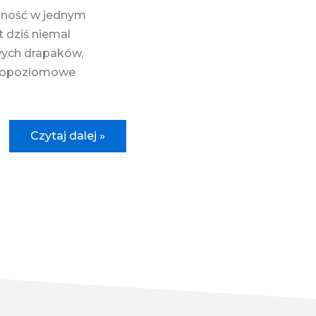
lność w jednym
 dziś niemal
wych drapaków,
ielopoziomowe
Drapak
Czytaj dalej »
ELIOT
NEW
–
drewniany
drapak
premium
dla
kota,
który łączy
design
z funkcjonalnością.