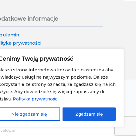
datkowe informacje
gulamin
lityka prywatności
lityka zwrotów i reklamacji
Cenimy Twoją prywatność
Nasza strona internetowa korzysta z ciasteczek aby
świadczyć usługi na najwyższym poziomie. Dalsze
korzystanie ze strony oznacza, że zgadzasz się na ich
użycie. Aby dowiedzieć się więcej zapraszamy do
działu
Polityka prywatności
a
•
Tekturowy drapak dla kota
Nie zgadzam się
Zgadzam się
veloper