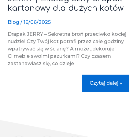
kartonowy dla dużych kotów
Blog
/
16/06/2025
Drapak JERRY – Sekretna broń przeciwko kociej
nudzie! Czy Twój kot potrafi przez całe godziny
wpatrywać się w ścianę? A może „dekoruje”
Ci meble swoimi pazurkami? Czy czasem
zastanawiasz się, co dzieje
Drapak
Czytaj dalej »
dla
kota
z tektury
–
JERRY
|
Ekologiczny
drapak
kartonowy
dla
dużych