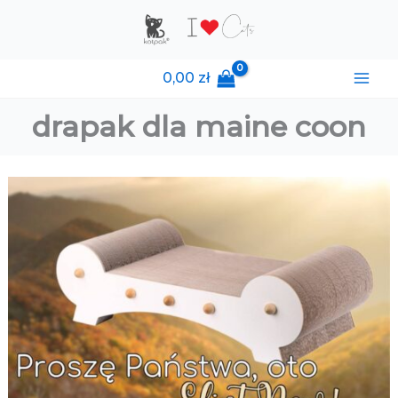
Przejdź
do
treści
0,00
zł
drapak dla maine coon