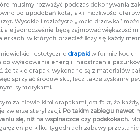
óre musimy rozważyć podczas dokonywania zaku
ówno od upodobań kota, jak i możliwości ofero
zęt. Wysokie i rozłożyste „kocie drzewka” moż
i, ale jednocześnie będą zajmować większość mi
lerkach, w których przecież liczy się każdy met
niewielkie i estetyczne
drapaki
w formie kocich 
do wyładowania energii i naostrzenia pazurków, 
, że takie drapaki wykonane są z materiałów ca
więc sprzyjać środowisku, lecz także zyskamy pe
znymi syntetykami.
za niewielkimi drapakami jest fakt, że każdy,
zwierzę sterylizacji.
Po takim zabiegu nawet mł
waniu się, niż na wspinaczce czy podskokach.
Moż
rozgałęzień po kilku tygodniach zabawy przestan