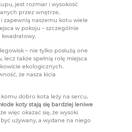
pu, jest rozmiar i wysokość
wanych przez wnętrze,
e i zapewnią naszemu kotu wiele
ejsca w pokoju – szczególnie
r kwadratowy.
legowisk – nie tylko posłużą one
lecz także spełnią rolę miejsca
łkowicie ekologicznych.
wność, że nasza kicia
 komu dobro kota leży na sercu,
ode koty stają się bardziej leniwe
e więc okazać się, że wysoki
ie być używany, a wydane na niego