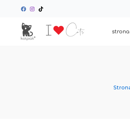
Przejdź
do
treści
strona
Stron